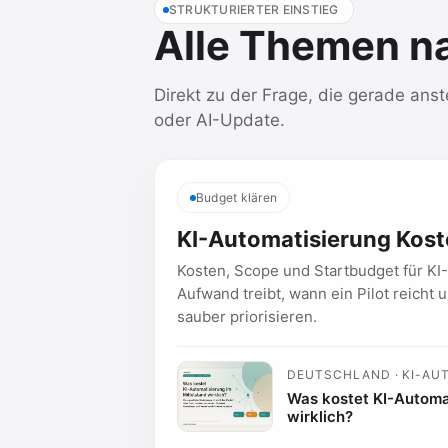
STRUKTURIERTER EINSTIEG
Alle Themen n
Direkt zu der Frage, die gerade anst
oder AI-Update.
Budget klären
KI-Automatisierung Kos
Kosten, Scope und Startbudget für KI
Aufwand treibt, wann ein Pilot reich
sauber priorisieren.
DEUTSCHLAND · KI-AU
Was kostet KI-Automat
wirklich?