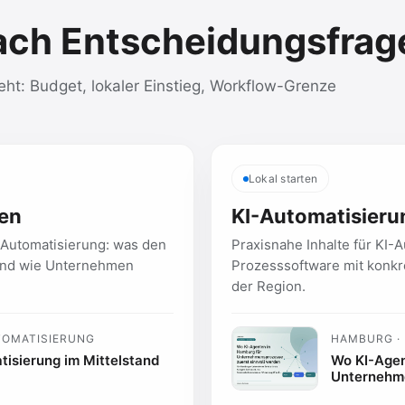
ach Entscheidungsfrag
eht: Budget, lokaler Einstieg, Workflow-Grenze
Lokal starten
ten
KI-Automatisier
-Automatisierung: was den
Praxisnahe Inhalte für KI-
t und wie Unternehmen
Prozesssoftware mit konkr
der Region.
TOMATISIERUNG
HAMBURG ·
isierung im Mittelstand
Wo KI-Agen
Unternehme